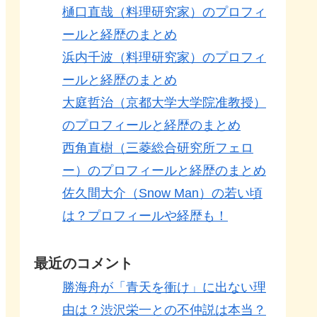
樋口直哉（料理研究家）のプロフィ
ールと経歴のまとめ
浜内千波（料理研究家）のプロフィ
ールと経歴のまとめ
大庭哲治（京都大学大学院准教授）
のプロフィールと経歴のまとめ
西角直樹（三菱総合研究所フェロ
ー）のプロフィールと経歴のまとめ
佐久間大介（Snow Man）の若い頃
は？プロフィールや経歴も！
最近のコメント
勝海舟が「青天を衝け」に出ない理
由は？渋沢栄一との不仲説は本当？