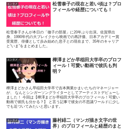
松雪泰子の現在と若い頃は？プロ
エンタメ
フィールや経歴についても！
松雪泰子さんが本日の「徹子の部屋」に20年ぶり出演。佐賀県出
身、1990年代の大ブレイクから映画での再評価、日本アカデミー賞
受賞歴、俳優として歩み始めた息子との現在まで、35年のキャリア
と“いま”をまとめました。
樺澤まどか早稲田大学卒のプロフ
エンタメ
ィール！可愛い動画で彼氏も判
明？
樺澤まどかさん早稲田大学卒で吉本興業かまいたちのマネージャー
が、 なんとシンガーソングライターとしてアーティストデビューし
ました！ 今回は【樺澤まどか早稲田大学卒のプロフィール！可愛い
動画で彼氏も分かる？】 と言う記事で彼女の不思議ワールドに少し
でも近づいてみたいと思います。
藤村緋二（マンガ描き文字の世
エンタメ
界）のプロフィールと経歴のまと