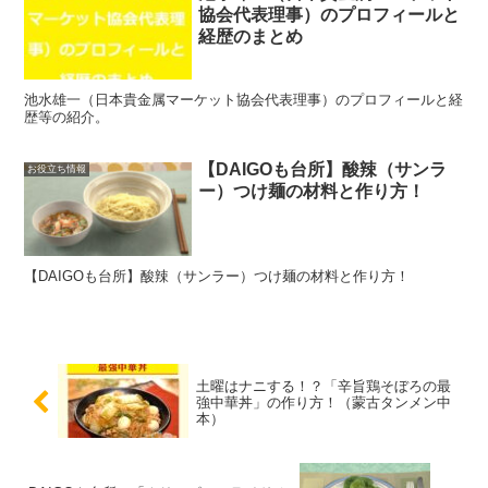
協会代表理事）のプロフィールと
経歴のまとめ
池水雄一（日本貴金属マーケット協会代表理事）のプロフィールと経
歴等の紹介。
【DAIGOも台所】酸辣（サンラ
お役立ち情報
ー）つけ麺の材料と作り方！
【DAIGOも台所】酸辣（サンラー）つけ麺の材料と作り方！
土曜はナニする！？「辛旨鶏そぼろの最
強中華丼」の作り方！（蒙古タンメン中
本）