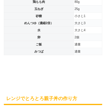
鶏もも肉
80g
玉ねぎ
25g
砂糖
小さじ1
めんつゆ（濃縮2倍）
大さじ3
水
大さじ4
卵
2個
ご飯
適量
みつば
適量
レンジでとろとろ親子丼の作り方