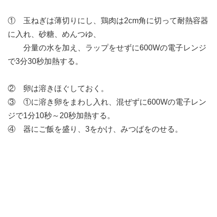
①
玉ねぎは薄切りにし、鶏肉は2cm角に切って耐熱容器
に入れ、砂糖、めんつゆ、
分量の水を加え、ラップをせずに600Wの電子レンジ
で3分30秒加熱する。
②
卵は溶きほぐしておく。
③ ①
に溶き卵をまわし入れ、混ぜずに600Wの電子レン
ジで1分10秒～20秒加熱する。
④
器にご飯を盛り、3をかけ、みつばをのせる。