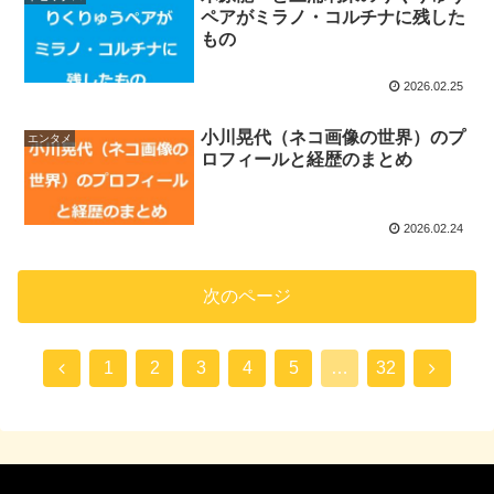
ペアがミラノ・コルチナに残した
もの
2026.02.25
小川晃代（ネコ画像の世界）のプ
エンタメ
ロフィールと経歴のまとめ
2026.02.24
次のページ
1
2
3
4
5
…
32