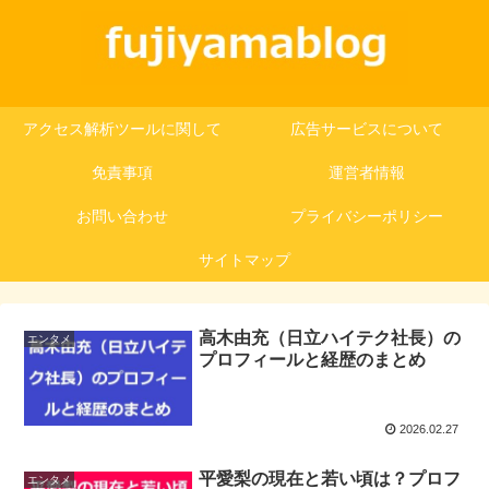
アクセス解析ツールに関して
広告サービスについて
免責事項
運営者情報
お問い合わせ
プライバシーポリシー
サイトマップ
高木由充（日立ハイテク社長）の
エンタメ
プロフィールと経歴のまとめ
2026.02.27
平愛梨の現在と若い頃は？プロフ
エンタメ