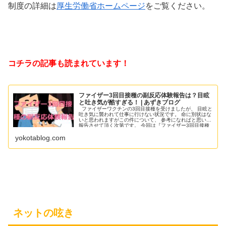
制度の詳細は
厚生労働省ホームページ
をご覧ください。
コチラの記事も読まれています！
ファイザー3回目接種の副反応体験報告は？目眩
と吐き気が酷すぎる！ | あずきブログ
ファイザーワクチンの3回目接種を受けましたが、 目眩と
吐き気に襲われて仕事に行けない状況です。 命に別状はな
いと思われますがこの件について、 参考になればと思いご
報告させて頂く次第です。 今回は『ファイザー3回目接種
の副反応体
yokotablog.com
ネットの呟き