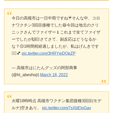
今日の高槻市は一日中雨ですね☔️そんな中、コロ
ナワクチン3回目接種でした😆今回は地元のクリ
ニックさんでファイザー💉これまで全てファイザ
ーでしたが🙌🏻さてさて、副反応はどうなるか
な？😥1時間程経過しましたが、私はげんきです
🧙‍♀️💕
pic.twitter.com/3HRYwDQpZP
— 高槻市はにたんグッズの阿部商事
(@ht_abeshoji)
March 18, 2022
火曜18時時点 高槻市ワクチン集団接種3回目(モデ
ルナ)空きあり。
pic.twitter.com/7sXbEloGav