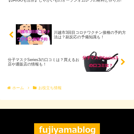
【DAIGOも台所】じゃがいものオープンオムレツの材料と作り方!
川越市3回目コロナワクチン接種の予約方
法は？副反応の予備知識も！
分子マスクSeries3の口コミは？買えるお
店や通販店の情報も！
ホーム
お役立ち情報