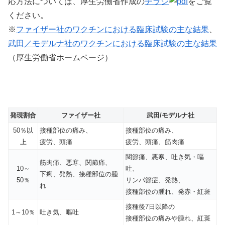
応方法については、厚生労働省作成の
チラシ
をご覧
ください。
※
ファイザー社のワクチンにおける臨床試験の主な結果
、
武田／モデルナ社のワクチンにおける臨床試験の主な結果
（厚生労働省ホームページ）
発現割合
ファイザー社
武田/モデルナ社
50％以
接種部位の痛み、
接種部位の痛み、
上
疲労、頭痛
疲労、頭痛、筋肉痛
関節痛、悪寒、吐き気・嘔
筋肉痛、悪寒、関節痛、
10～
吐、
下痢、発熱、接種部位の腫
50％
リンパ節症、発熱、
れ
接種部位の腫れ、発赤・紅斑
接種後7日以降の
1～10％
吐き気、嘔吐
接種部位の痛みや腫れ、紅斑