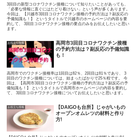
3回目の新型コロナワクチン接種について知りたいことがあっても、
「必要な情報に直ぐにはたどり着けない」という声が多くあります。
今回は、【川越市3回目コロナワクチン接種の予約方法は？副反応の
予備知識も！】 というタイトルで川越市のホームページの内容を要
約して、 3回目コロナワクチン接種の要点のみをお伝えしたいと思い
ます。
高岡市3回目コロナワクチン接種
お役立ち情報
の予約方法は？副反応の予備知識
も！
高岡市でのワクチン接種率は1回目は82％、2回目は81％であり、 3
回目のワクチン接種については、始まったばかりで25％程です。 今
回は、【高岡市3回目コロナワクチン接種の予約方法は？副反応の予
備知識も！】 というタイトルで高岡市ホームページの内容を要約し
て、 3回目コロナワクチン接種についてお伝えしたいと思います。
【DAIGOも台所】じゃがいもの
お役立ち情報
オープンオムレツの材料と作り
方!